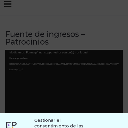
Fuente de ingresos –
Patrocinios
Reproductor
Media error: Format(s) not supported or source(s) not found
de
Descargar archivo:
vídeo
https://cdn.muse.ai/u/t47LZQn/5a055eced08dec7c52139419c568cf429ab704b6179fb61f92123e89e6ce4e83/videos/v
ideo.mp4?_=1
Gestionar el
consentimiento de las