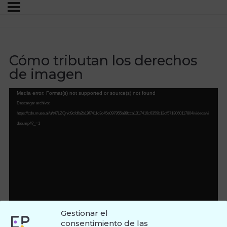
Cómo tributan los derechos
de imagen
Reproductor
Media error: Format(s) not supported or source(s) not found
de
Descargar archivo:
vídeo
https://cdn.muse.ai/u/t47LZQn/d9cfdfa2b19f7411c3c45e097955a88cca1317416c6359b12cf5713060117804/videos/vi
deo.mp4?_=1
Gestionar el
consentimiento de las