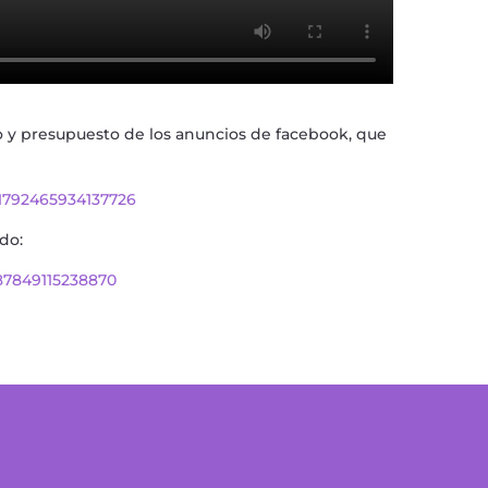
o y presupuesto de los anuncios de facebook, que
=1792465934137726
ado:
287849115238870