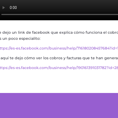
e dejo un link de facebook que explica cómo funciona el cobr
s un poco especialito:
ttps://es-es.facebook.com/business/help/716180208457684?id
 aquí te dejo cómo ver los cobros y facturas que te han gener
ttps://es-es.facebook.com/business/help/190161391031782?id=