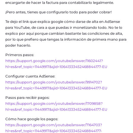
encargarte de hacer la factura para contabilizarlo legalmente.
¡Pero antes, tienes que configurarlo todo para poder cobrar!
Te dejo el link que explica google cómo darse de alta en AdSense
para YouTube, de cara a que puedas ir monetizando todo. No te lo
explico por aquí porque cambian bastante las condiciones de alta,
por lo que prefiero que tengas la información de primera mano para
poder hacerlo.
Primeros pasos:
https://support.google.com/youtube/answer/11602441?
hl=es&ref_topic=11449917&sjid=10641333452468844177-EU
Configurar cuenta AdSense:
https://support.google.com/youtube/answer/9914702?
hl=es&ref_topic=11449917&sjid=10641333452468844177-EU
Pasos para recibir pagos:
https://support.google.com/youtube/answer/1709858?
hl=es&ref_topic=11449917&sjid=10641333452468844177-EU
Cómo hace google los pagos:
https://support.google.com/youtube/answer/7164703?
hl=es&ref_topic=11449917&sjid=10641333452468844177-