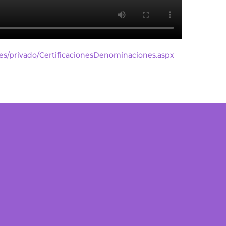
es/privado/CertificacionesDenominaciones.aspx