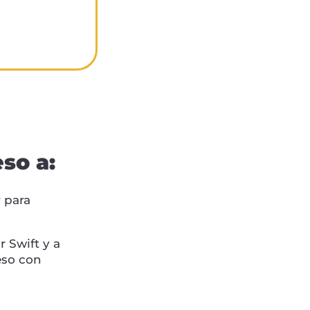
so a:
 para
r Swift y a
eso con