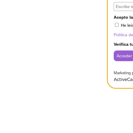
Acepto la
He leí
Política d
Verifica t
Acceder
Marketing 
ActiveCam