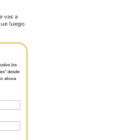
e vas a
que luego
todos los
les" desde
or ahora.