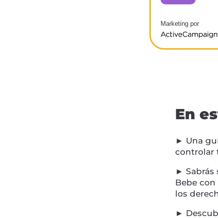
Marketing por
ActiveCampaign
En es
► Una guí
controlar 
► Sabrás s
Bebe con s
los derech
► Descubr