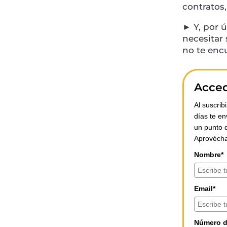
contratos,
► Y, por ú
necesitar
no te enc
Acced
Al suscrib
días te en
un punto d
Aprovécha
Nombre*
Email*
Número d