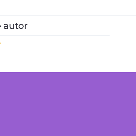
 autor
n