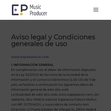
Aviso legal y Condiciones
generales de uso
www.espepalacio.com
I. INFORMACIÓN GENERAL
En cumplimiento con el deber de información dispuesto
en la Ley 34/2002 de Servicios de la Sociedad de la
Información y el Comercio Electrónico (LSSI-CE) de 11 de
julio, se facilitan a continuación los siguientes datos de
información general de este sitio web:
La titularidad de este sitio web, www.espepalacio.com, (en
adelante, Sitio Web) la ostenta: Esperanza Palacio Muñoz,
con NIF: 02710452V, y cuyos datos de contacto son:
Dirección: C/ Poeta Esteban de Villegas 14, 28014 Madrid